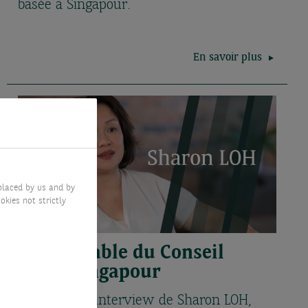
basée à Singapour.
En savoir plus
placed by us and by
okies not strictly
Responsable du Conseil
Actif, Singapour
Découvrez l'interview de Sharon LOH,