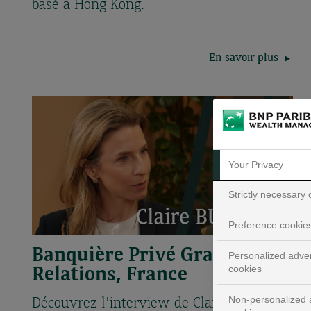
basé à Hong Kong.
En savoir plus
Your Privacy
Strictly necessary
Preference cookie
Banquière Privé Grandes
Personalized adver
cookies
Relations, France
Non-personalized a
Découvrez l'interview de Claire