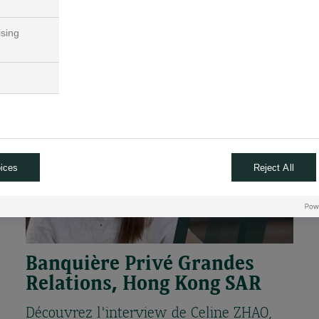
DECROOCQ, basé à Monaco.
ising
En savoir plus
ices
Reject All
Banquière Privé Grandes
Relations, Hong Kong SAR
Découvrez l'interview de Celine ZHAO,