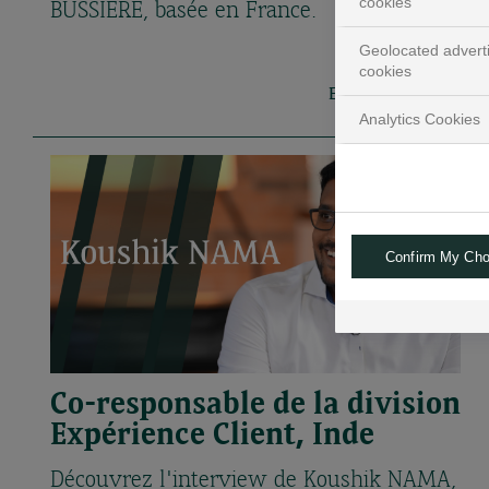
cookies
BUSSIERE, basée en France.
Geolocated advert
cookies
En savoir plus
Analytics Cookies
Confirm My Cho
Co-responsable de la division
Expérience Client, Inde
Découvrez l'interview de Koushik NAMA,