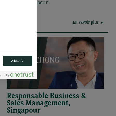
basée à Singapour.
En savoir plus
Allow All
Responsable Business &
Sales Management,
Singapour