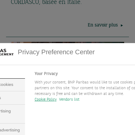
CORDASCO, basée en Italie.
En savoir plus
Privacy Preference Center
Your Privacy
With your consent, BNP Paribas would like to use cookies 
 cookies
partners on this site. Your consent to the installation of co
necessary is free and can be withdrawn at any time.
s
Cookie Policy
Vendors list
Banquier Privé Grandes
tising
Relations, Monaco
dvertising
Découvrez l'interview de Alexandre