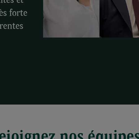
ités et
ès forte
érentes
ejoignez nos équipes